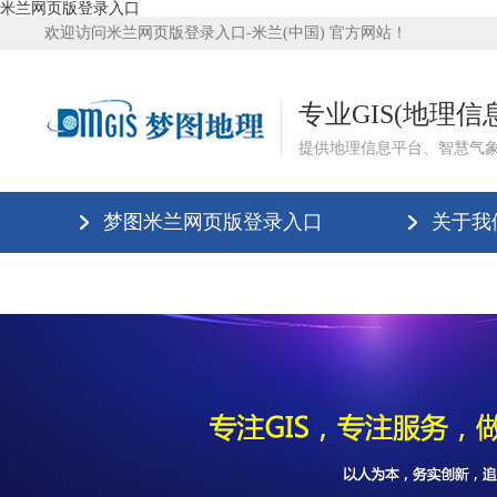
米兰网页版登录入口
欢迎访问米兰网页版登录入口-米兰(中国) 官方网站！
专业GIS(地理
提供地理信息平台、智慧气
梦图米兰网页版登录入口
关于我
米兰网页版登录入口
米兰网页版登