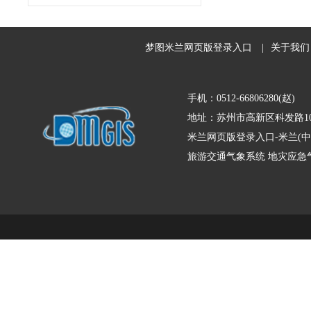
梦图米兰网页版登录入口
|
关于我们
手机：0512-66806280(赵)
地址：苏州市高新区科发路10
米兰网页版登录入口-米兰(中
旅游交通气象系统
地灾应急