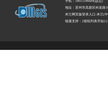
手机：18015596689(赵总)
地址：苏州市高新区科发路10
米兰网页版登录入口-米兰(中
链接支持：{链轮列表开始}{