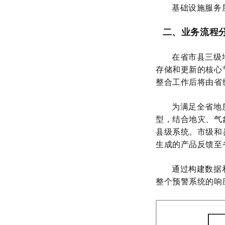
基础设施服务层
二、业务流程
在省市县三级地质
存储和更新的核心
整合工作后将由省
为满足全省地质灾
型，结合地灾、气
县级系统。市级和
生成的产品反馈至
通过构建数据和产
整个预警系统的响