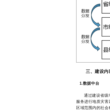
三、建设内
1.数据中台
通过建设省级地灾
服务进行地质灾害
区域范围内的社会