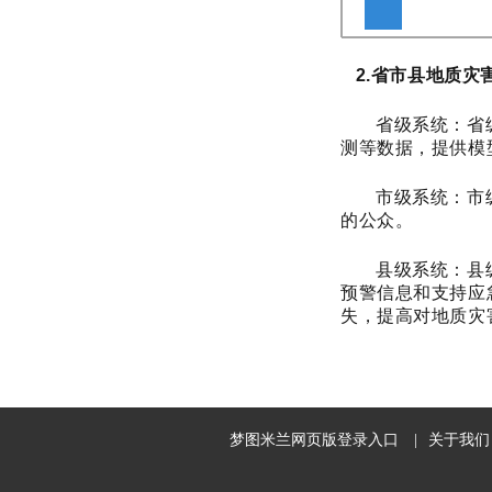
2.省市县地质灾
省级系统：省级用
测等数据，提供模
市级系统：市级用
的公众。
县级系统：县级用
预警信息和支持应
失，提高对地质灾
梦图米兰网页版登录入口
|
关于我们