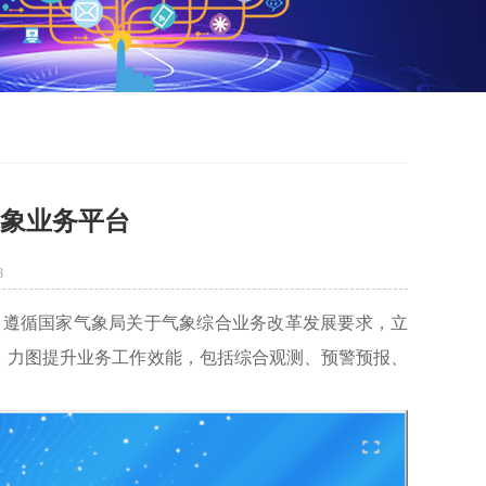
气象业务平台
8
，遵循国家气象局关于气象综合业务改革发展要求，立
，力图提升业务工作效能，包括综合观测、预警预报、