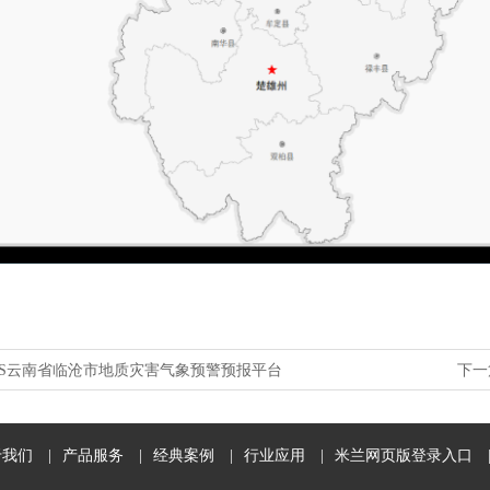
IS云南省临沧市地质灾害气象预警预报平台
下一
于我们
|
产品服务
|
经典案例
|
行业应用
|
米兰网页版登录入口