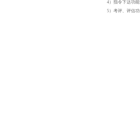
4）指令下达功
5）考评、评估