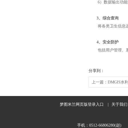
6）数据输出功
3、综合查询
将各类卫生信息
4、安全防护
包括用户管理、
分享到：
上一篇：
DMGIS
梦图米兰网页版登录入口
|
关于我们
手机：0512-66806280(赵)