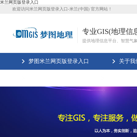
米兰网页版登录入口
欢迎访问米兰网页版登录入口-米兰(中国) 官方网站！
专业GIS(地理
提供地理信息平台、智慧气
梦图米兰网页版登录入口
关于我
米兰网页版登录入口
米兰网页版登