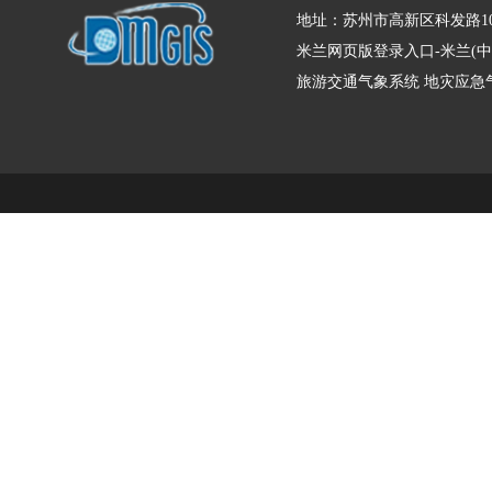
地址：苏州市高新区科发路10
米兰网页版登录入口-米兰(中
旅游交通气象系统
地灾应急