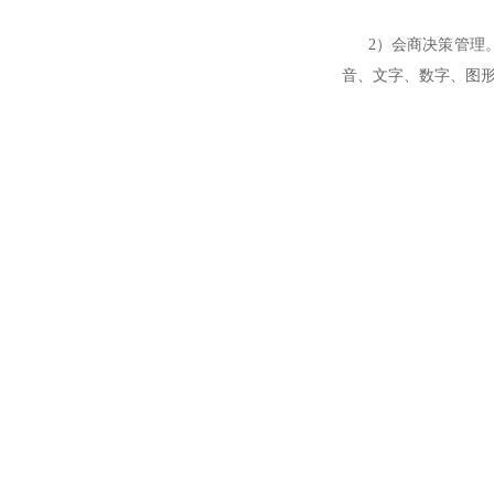
2）会商决策管理。
音、文字、数字、图