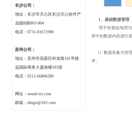
长沙公司：
地址：长沙市天心区长沙天心软件产
1、基础数据管理
业园B座803-804
用于对基础地理与自
电话：0731-81671998
库中的数据内容进行
苏州公司：
1）数据采集与管理
地址：苏州市高新区科发路101号致
术。
远国际商务大厦南楼503室
电话：0512-66806280
网址：sound-try.com
邮箱：dmgis@163.com