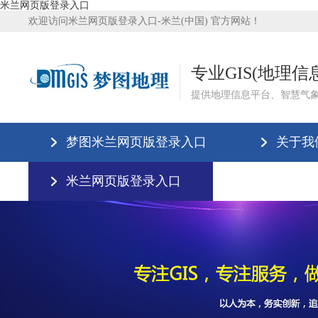
米兰网页版登录入口
欢迎访问米兰网页版登录入口-米兰(中国) 官方网站！
专业GIS(地理
提供地理信息平台、智慧气
梦图米兰网页版登录入口
关于我
米兰网页版登录入口
米兰网页版登