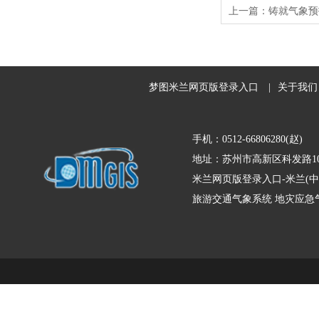
上一篇：
铸就气象预
梦图米兰网页版登录入口
|
关于我们
手机：0512-66806280(赵)
地址：苏州市高新区科发路10
米兰网页版登录入口-米兰(中
旅游交通气象系统
地灾应急