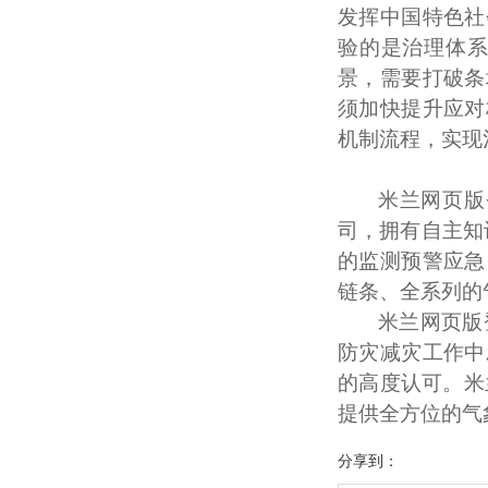
发挥中国特色社
验的是治理体
景，需要打破条
须加快提升应对
机制流程，实现
米兰网页版
司，拥有自主知
的监测预警应急
链条、全系列的
米兰网页版
防灾减灾工作中
的高度认可。米
提供全方位的气
分享到：